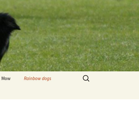
Zoeken
Mow
Rainbow dogs
naar:
Briska
Tjesmo
Baayke
Scott