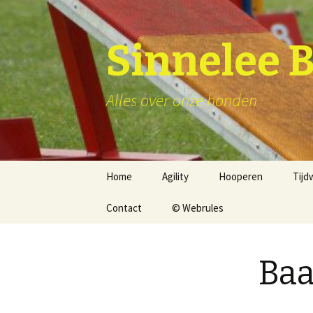
Sinnelee 
Alles over onze honden
Skip
Home
Agility
Hooperen
Tijd
to
content
Contact
© Webrules
Ba