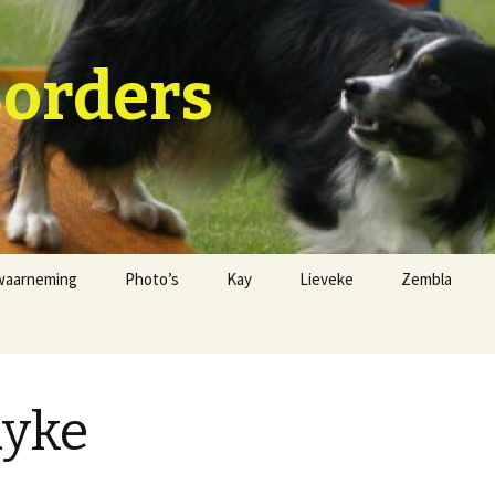
Borders
waarneming
Photo’s
Kay
Lieveke
Zembla
ayke