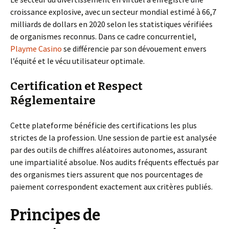
croissance explosive, avec un secteur mondial estimé à 66,7
milliards de dollars en 2020 selon les statistiques vérifiées
de organismes reconnus. Dans ce cadre concurrentiel,
Playme Casino
se différencie par son dévouement envers
l’équité et le vécu utilisateur optimale.
Certification et Respect
Réglementaire
Cette plateforme bénéficie des certifications les plus
strictes de la profession. Une session de partie est analysée
par des outils de chiffres aléatoires autonomes, assurant
une impartialité absolue. Nos audits fréquents effectués par
des organismes tiers assurent que nos pourcentages de
paiement correspondent exactement aux critères publiés.
Principes de