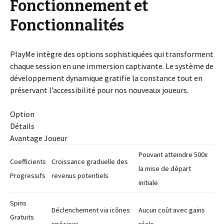
Fonctionnement et
Fonctionnalités
PlayMe intègre des options sophistiquées qui transforment
chaque session en une immersion captivante. Le système de
développement dynamique gratifie la constance tout en
préservant l’accessibilité pour nos nouveaux joueurs.
Option
Détails
Avantage Joueur
Pouvant atteindre 500x
Coefficients
Croissance graduelle des
la mise de départ
Progressifs
revenus potentiels
initiale
Spins
Déclenchement via icônes
Aucun coût avec gains
Gratuits