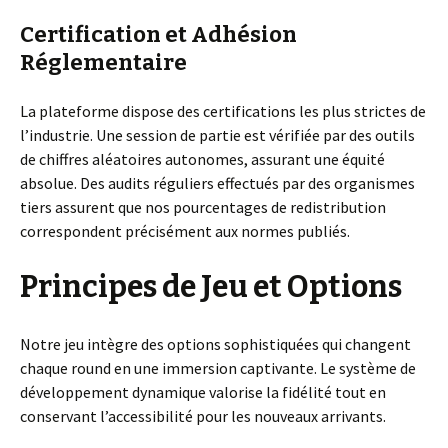
Certification et Adhésion
Réglementaire
La plateforme dispose des certifications les plus strictes de
l’industrie. Une session de partie est vérifiée par des outils
de chiffres aléatoires autonomes, assurant une équité
absolue. Des audits réguliers effectués par des organismes
tiers assurent que nos pourcentages de redistribution
correspondent précisément aux normes publiés.
Principes de Jeu et Options
Notre jeu intègre des options sophistiquées qui changent
chaque round en une immersion captivante. Le système de
développement dynamique valorise la fidélité tout en
conservant l’accessibilité pour les nouveaux arrivants.