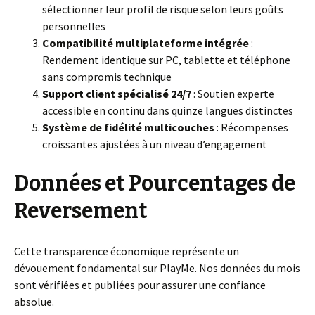
sélectionner leur profil de risque selon leurs goûts
personnelles
Compatibilité multiplateforme intégrée
:
Rendement identique sur PC, tablette et téléphone
sans compromis technique
Support client spécialisé 24/7
: Soutien experte
accessible en continu dans quinze langues distinctes
Système de fidélité multicouches
: Récompenses
croissantes ajustées à un niveau d’engagement
Données et Pourcentages de
Reversement
Cette transparence économique représente un
dévouement fondamental sur PlayMe. Nos données du mois
sont vérifiées et publiées pour assurer une confiance
absolue.