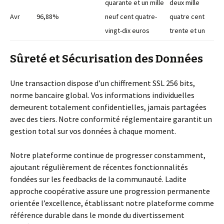
quarante et un mille
deux mille
Avr
96,88%
neuf cent quatre-
quatre cent
vingt-dix euros
trente et un
Sûreté et Sécurisation des Données
Une transaction dispose d’un chiffrement SSL 256 bits,
norme bancaire global. Vos informations individuelles
demeurent totalement confidentielles, jamais partagées
avec des tiers. Notre conformité réglementaire garantit un
gestion total sur vos données à chaque moment.
Notre plateforme continue de progresser constamment,
ajoutant régulièrement de récentes fonctionnalités
fondées sur les feedbacks de la communauté. Ladite
approche coopérative assure une progression permanente
orientée l’excellence, établissant notre plateforme comme
référence durable dans le monde du divertissement