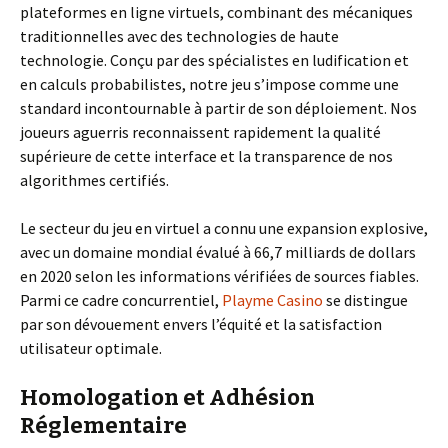
plateformes en ligne virtuels, combinant des mécaniques
traditionnelles avec des technologies de haute
technologie. Conçu par des spécialistes en ludification et
en calculs probabilistes, notre jeu s’impose comme une
standard incontournable à partir de son déploiement. Nos
joueurs aguerris reconnaissent rapidement la qualité
supérieure de cette interface et la transparence de nos
algorithmes certifiés.
Le secteur du jeu en virtuel a connu une expansion explosive,
avec un domaine mondial évalué à 66,7 milliards de dollars
en 2020 selon les informations vérifiées de sources fiables.
Parmi ce cadre concurrentiel,
Playme Casino
se distingue
par son dévouement envers l’équité et la satisfaction
utilisateur optimale.
Homologation et Adhésion
Réglementaire