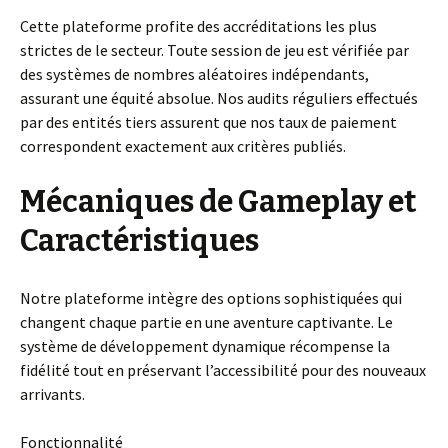
Cette plateforme profite des accréditations les plus
strictes de le secteur. Toute session de jeu est vérifiée par
des systèmes de nombres aléatoires indépendants,
assurant une équité absolue. Nos audits réguliers effectués
par des entités tiers assurent que nos taux de paiement
correspondent exactement aux critères publiés.
Mécaniques de Gameplay et
Caractéristiques
Notre plateforme intègre des options sophistiquées qui
changent chaque partie en une aventure captivante. Le
système de développement dynamique récompense la
fidélité tout en préservant l’accessibilité pour des nouveaux
arrivants.
Fonctionnalité