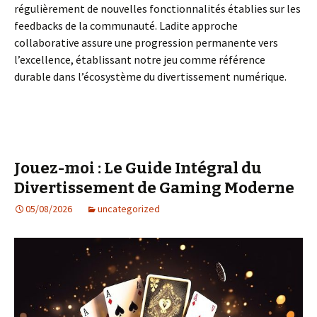
régulièrement de nouvelles fonctionnalités établies sur les
feedbacks de la communauté. Ladite approche
collaborative assure une progression permanente vers
l’excellence, établissant notre jeu comme référence
durable dans l’écosystème du divertissement numérique.
Jouez-moi : Le Guide Intégral du
Divertissement de Gaming Moderne
05/08/2026
uncategorized