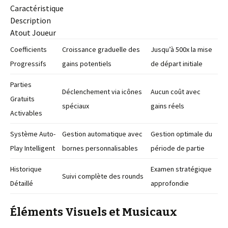
Caractéristique
Description
Atout Joueur
Coefficients
Croissance graduelle des
Jusqu’à 500x la mise
Progressifs
gains potentiels
de départ initiale
Parties
Déclenchement via icônes
Aucun coût avec
Gratuits
spéciaux
gains réels
Activables
Système Auto-
Gestion automatique avec
Gestion optimale du
Play Intelligent
bornes personnalisables
période de partie
Historique
Examen stratégique
Suivi complète des rounds
Détaillé
approfondie
Éléments Visuels et Musicaux