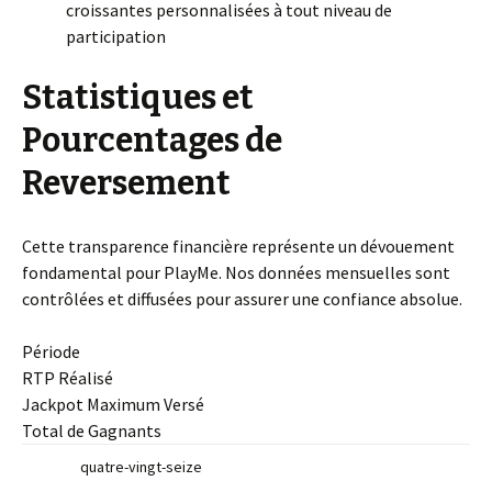
croissantes personnalisées à tout niveau de
participation
Statistiques et
Pourcentages de
Reversement
Cette transparence financière représente un dévouement
fondamental pour PlayMe. Nos données mensuelles sont
contrôlées et diffusées pour assurer une confiance absolue.
Période
RTP Réalisé
Jackpot Maximum Versé
Total de Gagnants
quatre-vingt-seize