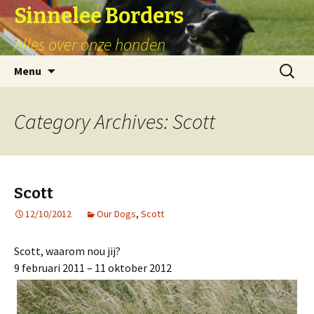
Sinnelee Borders
Alles over onze honden
Skip
Zoeken
Menu
to
naar:
content
Category Archives: Scott
Scott
12/10/2012
Our Dogs
,
Scott
Scott, waarom nou jij?
9 februari 2011 – 11 oktober 2012