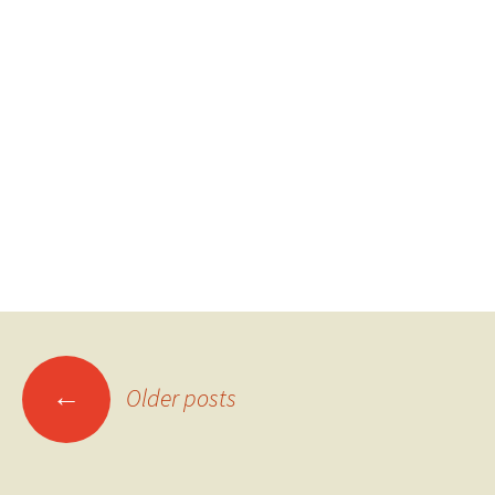
Posts
←
Older posts
navigation